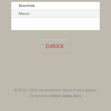
Beschrieb
Masse
ZURÜCK
←
Spezialität 015
© 2016 –
2026
, Keramikatelier Martin Freiburghaus |
Designed by
Atelier Jaune, Bern