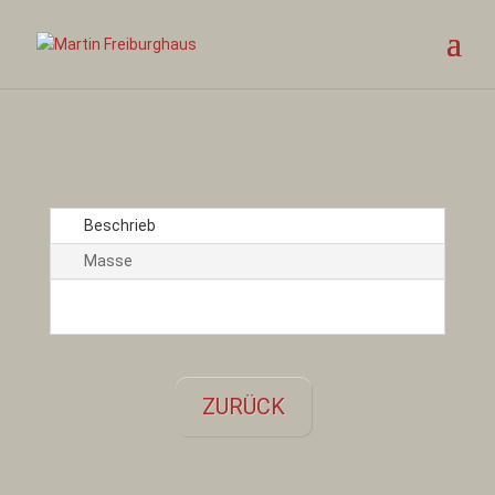
Beschrieb
Masse
ZURÜCK
←
Objekt 009