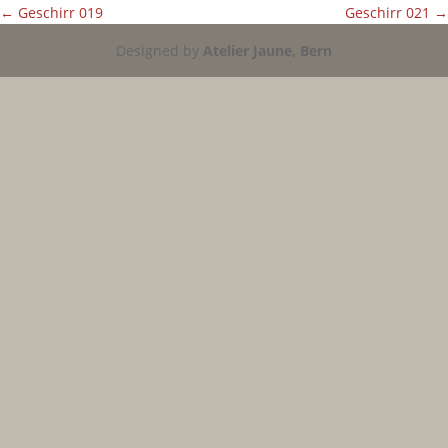
←
Geschirr 019
Geschirr 021
→
Designed by
Atelier Jaune, Bern