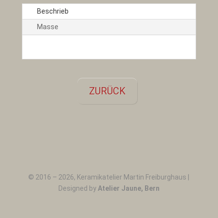
Beschrieb
Masse
ZURÜCK
←
Geschirr 013
© 2016 –
2026
, Keramikatelier Martin Freiburghaus |
Designed by
Atelier Jaune, Bern