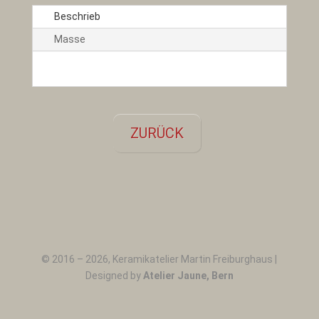
Beschrieb
Masse
ZURÜCK
←
Geschirr 001
© 2016 –
2026
, Keramikatelier Martin Freiburghaus |
Designed by
Atelier Jaune, Bern